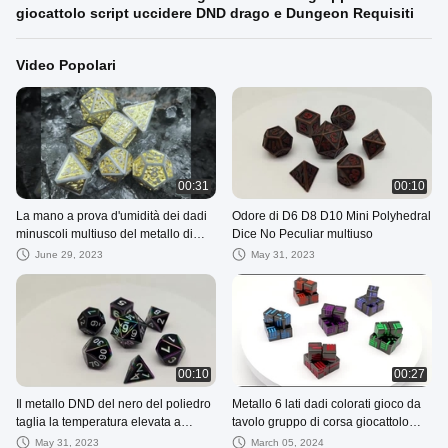
giocattolo script uccidere DND drago e Dungeon Requisiti
Video Popolari
00:31
00:10
La mano a prova d'umidità dei dadi
Odore di D6 D8 D10 Mini Polyhedral
minuscoli multiuso del metallo di
Dice No Peculiar multiuso
Pokemon ha lucidato
June 29, 2023
May 31, 2023
00:10
00:27
Il metallo DND del nero del poliedro
Metallo 6 lati dadi colorati gioco da
taglia la temperatura elevata a
tavolo gruppo di corsa giocattolo
cubetti non tossica robusta
script uccidere DND drago e
May 31, 2023
March 05, 2024