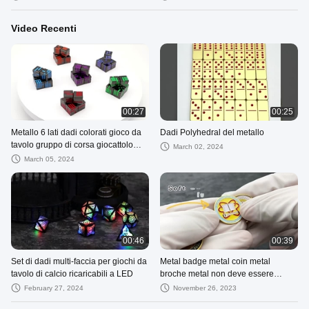
Dungeon Requisiti
Video Recenti
00:27
00:25
Metallo 6 lati dadi colorati gioco da
Dadi Polyhedral del metallo
tavolo gruppo di corsa giocattolo
March 02, 2024
script uccidere DND drago e
March 05, 2024
Dungeon Requisiti
00:46
00:39
Set di dadi multi-faccia per giochi da
Metal badge metal coin metal
tavolo di calcio ricaricabili a LED
broche metal non deve essere
aperto senza il prezzo di monete
February 27, 2024
November 26, 2023
metalliche.