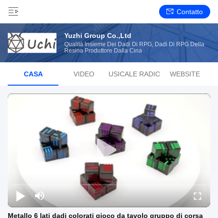
Contatto
Yuzhi Group Co.,Ltd
Qualità Insieme Dei Dadi Di RPG, Dadi Di RPG Della
Resina Produttore Dalla Cina
CASA
VIDEO
LISTA MUSICALE RADIOFONICA
WEBSITE
Metallo 6 lati dadi colorati gioco da tavolo gruppo di corsa