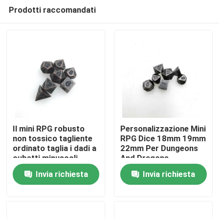
Prodotti raccomandati
Il mini RPG robusto
Personalizzazione Mini
non tossico tagliente
RPG Dice 18mm 19mm
ordinato taglia i dadi a
22mm Per Dungeons
Casa
cubetti minuscoli
And Dragons
multiuso pratici del
Invia richiesta
Invia richiesta
metallo
Chi siamo
Contatti