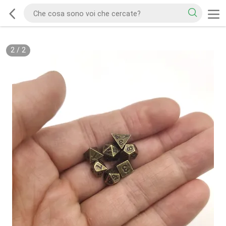
2
/
2