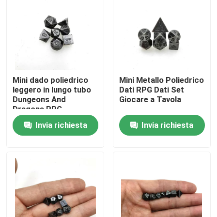
Prodotti
Video
Mini dado poliedrico
Mini Metallo Poliedrico
Insieme dei dadi di RPG
leggero in lungo tubo
Dati RPG Dati Set
Dungeons And
Giocare a Tavola
Dragons RPG
Dadi di RPG della resina
Invia richiesta
Invia richiesta
Dadi di RPG del metallo
Mini dadi di RPG
Dadi Polyhedral della resina