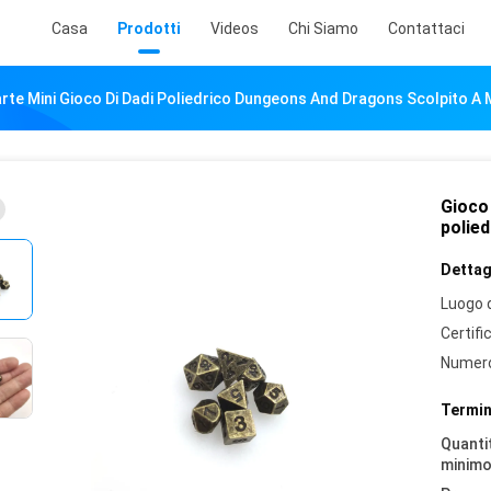
Casa
Prodotti
Videos
Chi Siamo
Contattaci
Carte Mini Gioco Di Dadi Poliedrico Dungeons And Dragons Scolpito A
Gioco 
polie
Dettagl
Luogo d
Certifi
Numero
Termin
Quantit
minimo