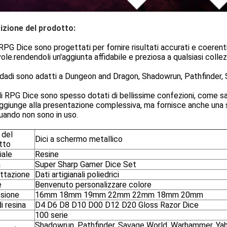
izione del prodotto:
 RPG Dice sono progettati per fornire risultati accurati e coeren
ole.rendendoli un'aggiunta affidabile e preziosa a qualsiasi collezi
 dadi sono adatti a Dungeon and Dragon, Shadowrun, Pathfinder,
di RPG Dice sono spesso dotati di bellissime confezioni, come sa
ggiunge alla presentazione complessiva, ma fornisce anche una so
uando non sono in uso.
del
Dici a schermo metallico
tto
iale
Resine
a
Super Sharp Gamer Dice Set
ttazione
Dati artigianali poliedrici
e
Benvenuto personalizzare colore
sione
16mm 18mm 19mm 22mm 22mm 18mm 20mm
i resina
D4 D6 D8 D10 D00 D12 D20 Gloss Razor Dice
100 serie
Shadowrun, Pathfinder, Savage World, Warhammer, Yaht