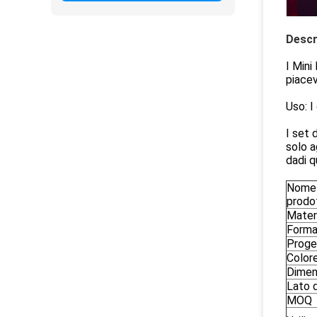
Descr
I Mini
piacev
Uso: I
I set 
solo a
dadi q
Nome 
prodo
Mater
Form
Proge
Color
Dimen
Lato d
MOQ