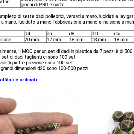
zatori
giochi di PRG e carte.
mpleto di sette dadi poliedrici, versati a mano, lucidati e levigat
 a mano, lucidato a mano.Fabbricazione a mano e incisione a mano
d4
d6
d8
d10
d%
sione
20 mm
17 mm
18 mm
18 mm
18 mm
lmente, il MOQ per un set di dadi in plastica da 7 pezzi è di 500 se
 set di dadi taglienti ci sono 100 set.
dadi di pietre preziose sono 100 set.
 grandi dimensioni d20 sono 100-500 pezzi
affilati e ordinati