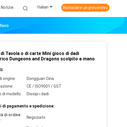
Italian
Notizie
Richiedere un preventivo
 Mano
di Tavola o di carte Mini gioco di dadi
drico Dungeons and Dragons scolpito a mano
i:
i origine:
Dongguan Cina
cazione:
CE / ISO9001 / GST
 di modello:
Dissipi i dadi
i di pagamento e spedizione:
à di ordine
Negoziato
: