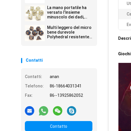
tavolo Multi -Face
Ut
La mano portatile ha
versato l'insieme
Ca
minuscolo dei dadi,
metallo placcato oro
Ev
Mini Dice
Multi leggero del micro
bene durevole
Polyhedral resistente
Descri
all'uso dei dadi
parteggiato
Giochi
Contatti
Contatti:
anan
Telefono:
86-18664031341
Fax:
86--13925862052
Contatto