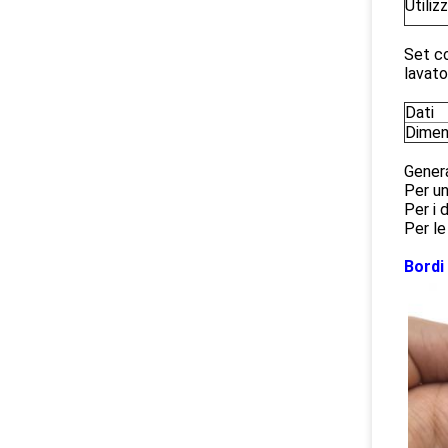
Utiliz
Set co
lavato
Dati
Dimen
Genera
Per un
Per i 
Per le
Bordi 