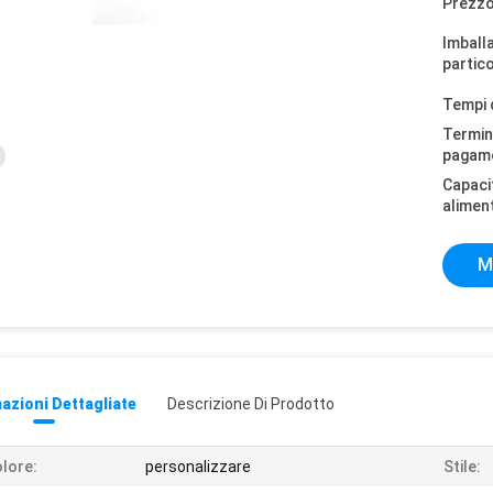
Prezzo
Imball
partico
Tempi 
Termini
pagam
Capaci
alimen
M
azioni Dettagliate
Descrizione Di Prodotto
lore:
personalizzare
Stile: