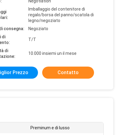
:
Negotiation
Imballaggio del contenitore di
aggi
regalo/borsa del panno/scatola di
lari:
legno/negoziato
di consegna:
Negoziato
 di
T/T
ento:
tà di
10.000 insiemi un il mese
tazione:
iglior Prezzo
Contatto
Preminum e di lusso