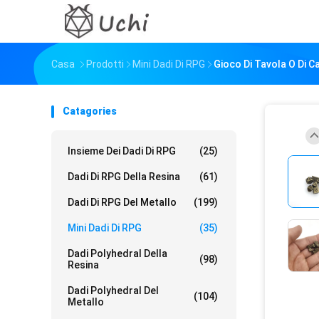
Casa
Prodotti
Mini Dadi Di RPG
Gioco Di Tavola O Di 
Catagories
Insieme Dei Dadi Di RPG
(25)
Dadi Di RPG Della Resina
(61)
Dadi Di RPG Del Metallo
(199)
Mini Dadi Di RPG
(35)
Dadi Polyhedral Della
(98)
Resina
Dadi Polyhedral Del
(104)
Metallo