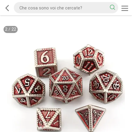
2
/
22