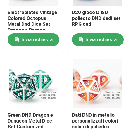
Electroplated Vintage
D20 gioco D & D
Prodotti
Colored Octopus
poliedro DND dadi set
Metal Dnd Dice Set
RPG dadi
Dragon e Dragon
Video
Chessboard Game
Invia richiesta
Invia richiesta
Dice
Insieme dei dadi di RPG
Dadi di RPG della resina
Dadi di RPG del metallo
Mini dadi di RPG
Green DND Dragon e
Dati DND in metallo
Dungeon Metal Dice
personalizzati colori
Set Customized
solidi di poliedro
Dadi Polyhedral della resina