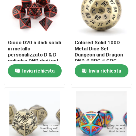
Gioco D20 a dadi solidi
Colored Solid 100D
in metallo
Metal Dice Set
personalizzato D & D
Dungeon and Dragon
poliedro DND dadi set
DND # RPG # COC
RPG dadi
Invia richiesta
Invia richiesta
Casa
Chi siamo
Contatti