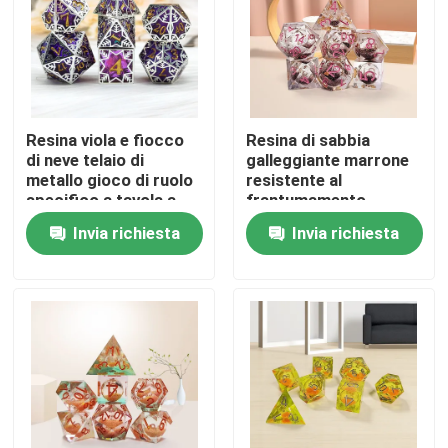
Resina viola e fiocco
Resina di sabbia
di neve telaio di
galleggiante marrone
metallo gioco di ruolo
resistente al
specifico a tavola a
frantumamento
dadi a più lati
Invia richiesta
Invia richiesta
Casa
Chi siamo
Contatti