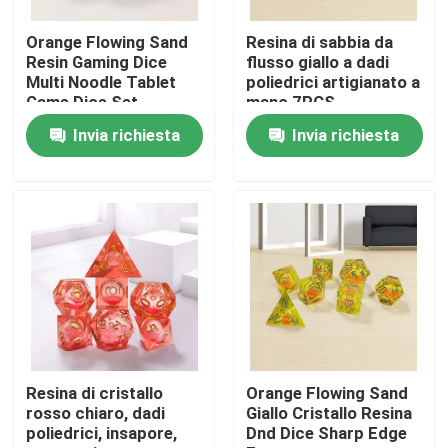
Orange Flowing Sand
Resina di sabbia da
Prodotti
Resin Gaming Dice
flusso giallo a dadi
Multi Noodle Tablet
poliedrici artigianato a
Game Dice Set
mano 7PCS
Video
Invia richiesta
Invia richiesta
Insieme dei dadi di RPG
Dadi di RPG della resina
Dadi di RPG del metallo
Mini dadi di RPG
Resina di cristallo
Orange Flowing Sand
rosso chiaro, dadi
Giallo Cristallo Resina
poliedrici, insapore,
Dnd Dice Sharp Edge
Dadi Polyhedral della resina