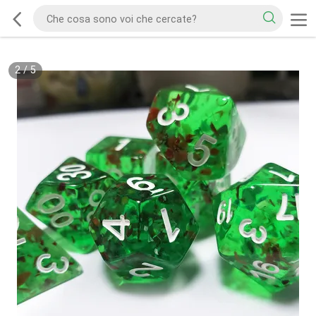
2
/
5