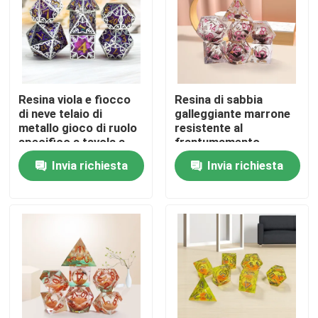
Resina viola e fiocco
Resina di sabbia
di neve telaio di
galleggiante marrone
metallo gioco di ruolo
resistente al
specifico a tavola a
frantumamento
dadi a più lati
Invia richiesta
Invia richiesta
Casa
Chi siamo
Contatti