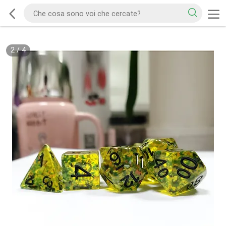
2
/
4