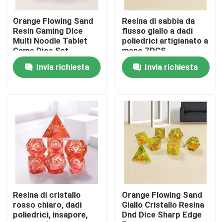
Orange Flowing Sand
Resina di sabbia da
Prodotti
Resin Gaming Dice
flusso giallo a dadi
Multi Noodle Tablet
poliedrici artigianato a
Game Dice Set
mano 7PCS
Video
Invia richiesta
Invia richiesta
Insieme dei dadi di RPG
Dadi di RPG della resina
Dadi di RPG del metallo
Mini dadi di RPG
Resina di cristallo
Orange Flowing Sand
rosso chiaro, dadi
Giallo Cristallo Resina
poliedrici, insapore,
Dnd Dice Sharp Edge
Dadi Polyhedral della resina