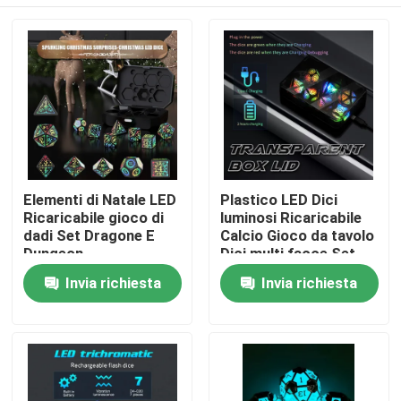
Elementi di Natale LED
Plastico LED Dici
Ricaricabile gioco di
luminosi Ricaricabile
dadi Set Dragone E
Calcio Gioco da tavolo
Dungeon
Dici multi facce Set
Casa
Invia richiesta
Invia richiesta
Chi siamo
Contatti