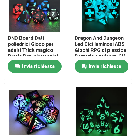
Prodotti
Video
DND Board Dati
Dragon And Dungeon
poliedrici Gioco per
Led Dici luminosi ABS
adulti Trick magico
Giochi RPG di plastica
Insieme dei dadi di RPG
Pixels Dati elettronici
Batteria a pulsanti 3V
Glow LED
Invia richiesta
Invia richiesta
Dadi di RPG della resina
Dadi di RPG del metallo
Mini dadi di RPG
Dadi Polyhedral della resina