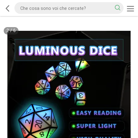
2
/
6